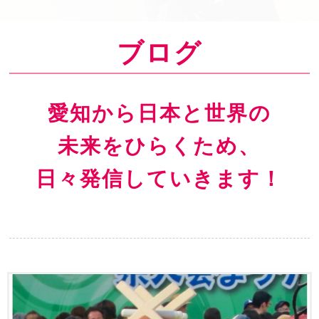
o
n
ブログ
愛知から日本と世界の
未来をひらくため、
日々発信していきます！