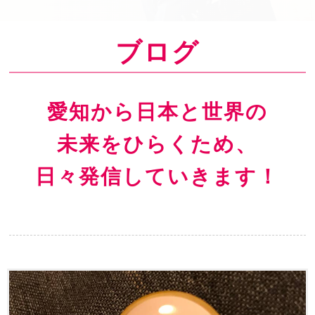
o
n
ブログ
愛知から日本と世界の
未来をひらくため、
日々発信していきます！