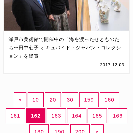
瀬戸市美術館で開催中の「海を渡ったせとものた
ち〜田中荘子 オキュパイド・ジャパン・コレクシ
ョン」を鑑賞
2017.12.03
«
10
20
30
159
160
161
162
163
164
165
166
180
190
200
»