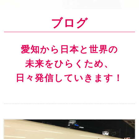
o
n
ブログ
愛知から日本と世界の
未来をひらくため、
日々発信していきます！