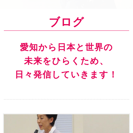
o
n
ブログ
愛知から日本と世界の
未来をひらくため、
日々発信していきます！