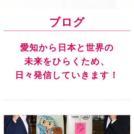
o
n
ブログ
愛知から日本と世界の
未来をひらくため、
日々発信していきます！