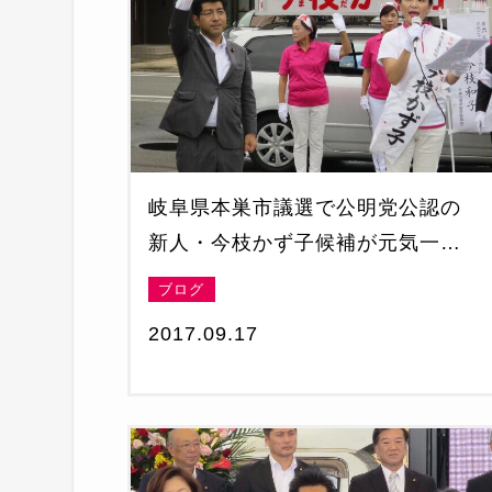
岐阜県本巣市議選で公明党公認の
新人・今枝かず子候補が元気一杯
出陣
ブログ
2017.09.17