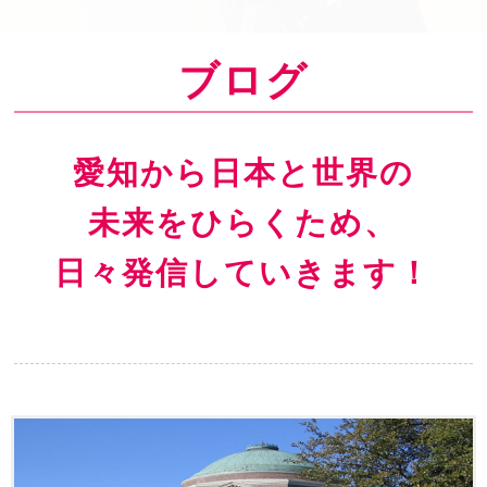
o
n
ブログ
愛知から日本と世界の
未来をひらくため、
日々発信していきます！