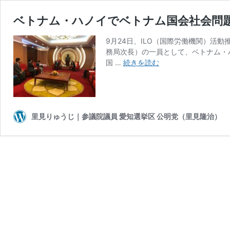
ベトナム・ハノイでベトナム国会社会問
9月24日、ILO（国際労働機関）活
務局次長）の一員として、ベトナム・
ベ
国 …
続きを読む
ト
ナ
ム・
ハ
ノ
里見りゅうじ｜参議院議員 愛知選挙区 公明党（里見隆治）
イ
で
ベ
ト
ナ
ム
国
会
社
会